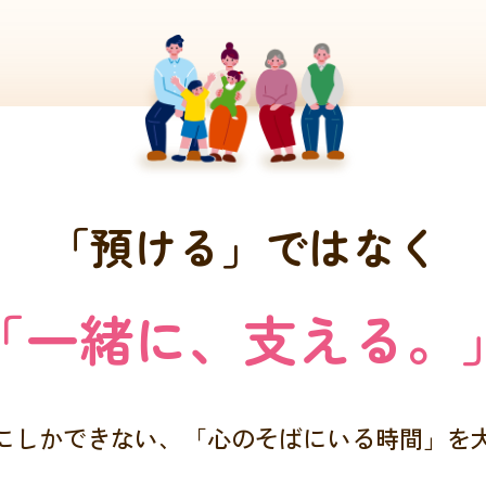
「
預
け
る
」
で
は
な
く
「
一
緒
に
、
支
え
る
。
にしかできない、
「心のそばにいる時間」を