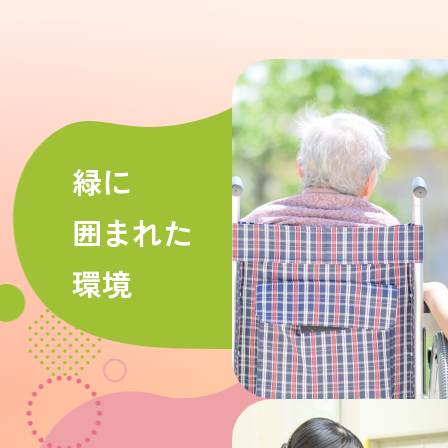
緑に
囲まれた
環境