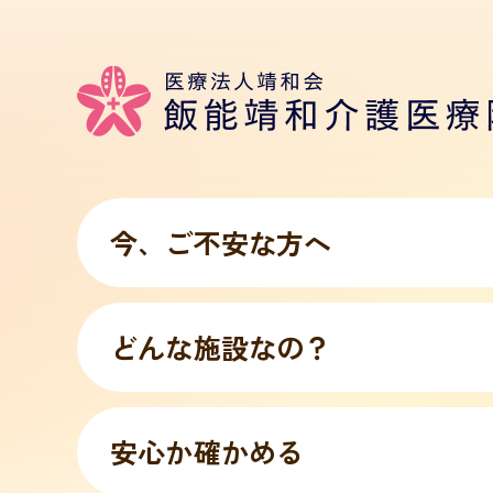
今、
ご不安な方へ
どんな施設
なの？
安心か
確かめる