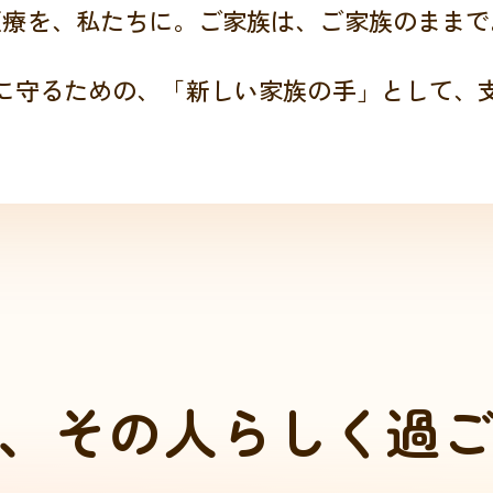
医療を、私たちに。
ご家族は、ご家族のままで
に守るための、
「新しい家族の手」として、
穏やかに、その人らしく
、
そ
の
人
ら
し
く
過