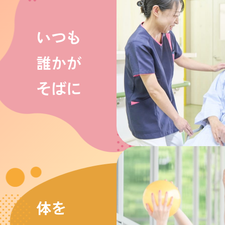
いつも
誰かが
そばに
体を