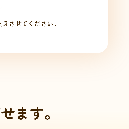
。
支えさせてください。
過ごせます。
ご
せ
ま
す
。