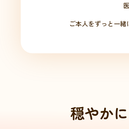
ご本人をずっと一緒
穏
や
か
に